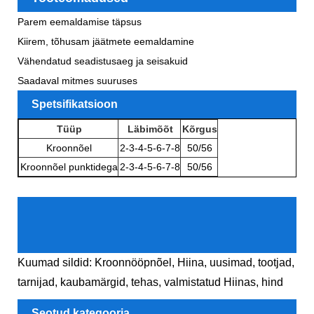
Parem eemaldamise täpsus
Kiirem, tõhusam jäätmete eemaldamine
Vähendatud seadistusaeg ja seisakuid
Saadaval mitmes suuruses
Spetsifikatsioon
Tüüp
Läbimõõt
Kõrgus
Kroonnõel
2-3-4-5-6-7-8
50/56
Kroonnõel punktidega
2-3-4-5-6-7-8
50/56
Kuumad sildid: Kroonnööpnõel, Hiina, uusimad, tootjad,
tarnijad, kaubamärgid, tehas, valmistatud Hiinas, hind
Seotud kategooria