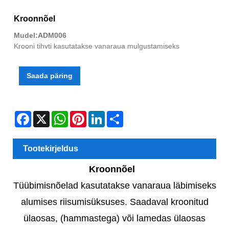
Kroonnõel
Mudel:ADM006
Krooni tihvti kasutatakse vanaraua mulgustamiseks
Saada päring
Facebook
X
WhatsApp
Pinterest
LinkedIn
Share
Tootekirjeldus
Kroonnõel
Tüübimisnõelad kasutatakse vanaraua läbimiseks
alumises riisumisüksuses. Saadaval kroonitud
ülaosas, (hammastega) või lamedas ülaosas