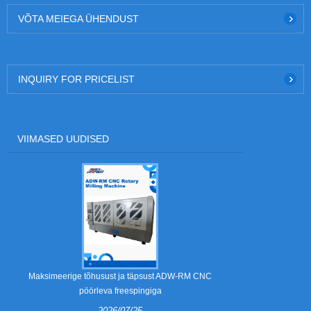
VÕTA MEIEGA ÜHENDUST
INQUIRY FOR PRICELIST
VIIMASED UUDISED
Mis on eemald
Maksimeerige tõhusust ja täpsust ADW-RM CNC
pöörleva freespingiga
2026/07/25