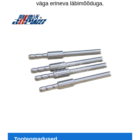
väga erineva läbimõõduga.
Tooteomadused