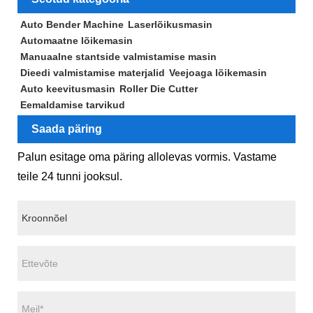
Auto Bender Machine
Laserlõikusmasin
Automaatne lõikemasin
Manuaalne stantside valmistamise masin
Dieedi valmistamise materjalid
Veejoaga lõikemasin
Auto keevitusmasin
Roller Die Cutter
Eemaldamise tarvikud
Saada päring
Palun esitage oma päring allolevas vormis. Vastame
teile 24 tunni jooksul.