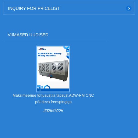
INQUIRY FOR PRICELIST
VIIMASED UUDISED
Mis on eemald
Maksimeerige tõhusust ja täpsust ADW-RM CNC
pöörleva freespingiga
2026/07/25
Eemaldamis
lainepapist p
komponendid. 
küüniste ee
seadmeid