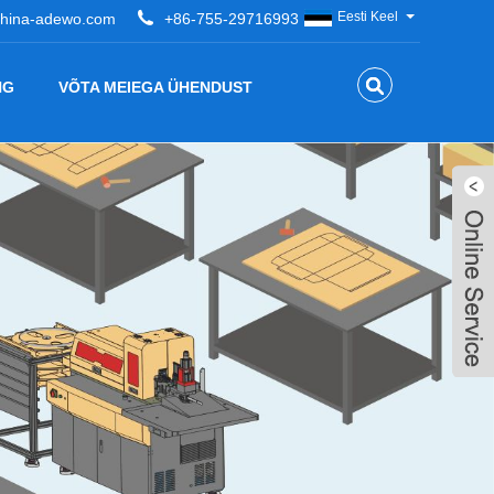
Eesti Keel
hina-adewo.com
+86-755-29716993
NG
VÕTA MEIEGA ÜHENDUST