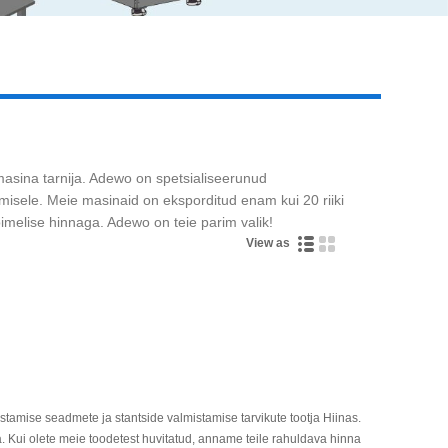
Live
asina tarnija. Adewo on spetsialiseerunud
isele. Meie masinaid on eksporditud enam kui 20 riiki
imelise hinnaga. Adewo on teie parim valik!
View as
tamise seadmete ja stantside valmistamise tarvikute tootja Hiinas.
a. Kui olete meie toodetest huvitatud, anname teile rahuldava hinna