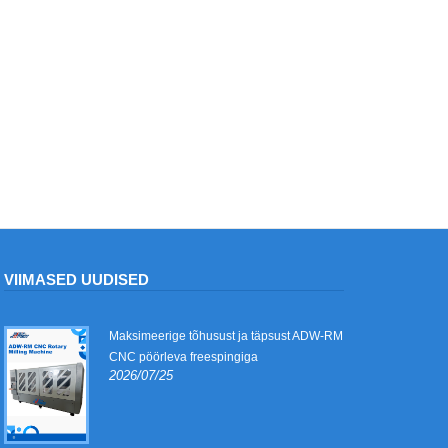
VIIMASED UUDISED
Maksimeerige tõhusust ja täpsust ADW-RM
CNC pöörleva freespingiga
2026/07/25