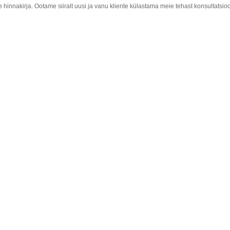
 hinnakirja. Ootame siiralt uusi ja vanu kliente külastama meie tehast konsultatsioo