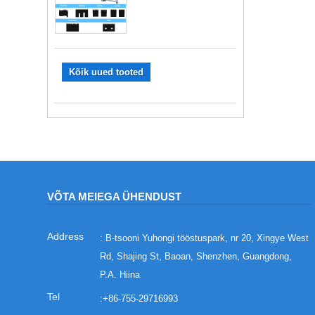
Kõik uued tooted
VÕTA MEIEGA ÜHENDUST
: B-tsooni Yuhongi tööstuspark, nr 20, Xingye West
Rd, Shajing St, Baoan, Shenzhen, Guangdong,
P.A. Hiina
:
+86-755-29716993