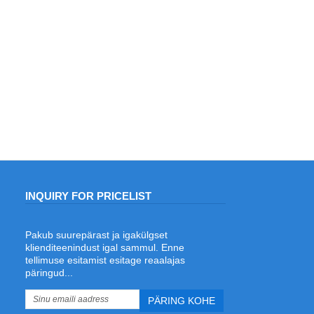
INQUIRY FOR PRICELIST
Pakub suurepärast ja igakülgset
Milline on parim laserkeevitus terase
klienditeenindust igal sammul. Enne
joonkeevitamiseks ja stantside
tellimuse esitamist esitage reaalajas
valmistamiseks?
päringud...
2026/06/19
Kas otsite stantside valmistamiseks
parimat laserkeevitajat? Avastage