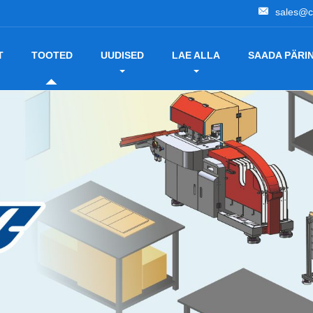
sales@c
T
TOOTED
UUDISED
LAE ALLA
SAADA PÄRI