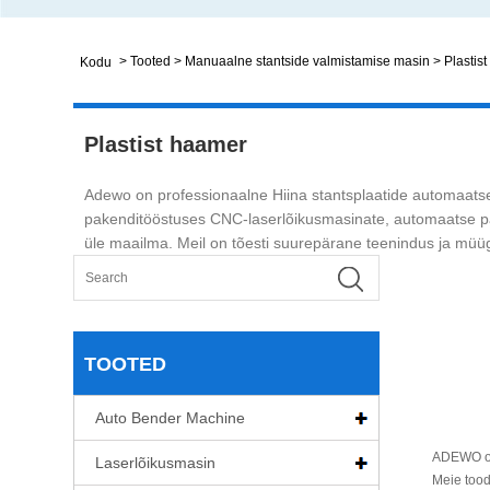
>
Tooted
>
Manuaalne stantside valmistamise masin
>
Plastis
Kodu
Plastist haamer
Adewo on professionaalne Hiina stantsplaatide automaatse
pakenditööstuses CNC-laserlõikusmasinate, automaatse pai
üle maailma. Meil on tõesti suurepärane teenindus ja müüg
TOOTED
Auto Bender Machine
ADEWO on 
Laserlõikusmasin
Meie tood