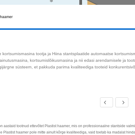
t haamer
 kortsumismasina tootja ja Hiina stantsplaatide automaatse kortsumism
nutusmasina, kortsumislõikusmasina ja nii edasi arendamisele ja tootm
ijärgne süsteem, et pakkuda parima kvaliteediga tooteid konkurentsivõ
aastaid tootnud ettevõtet Plastist haamer, mis on professionaalne stantside valmis
e Plastist haamer pole mitte ainult kõrge kvaliteediga, vaid toetab ka madalat hind