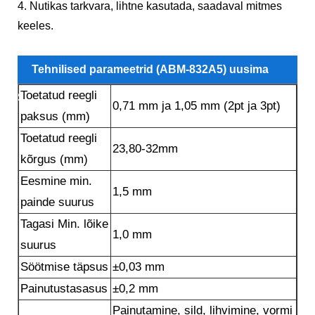
4. Nutikas tarkvara, lihtne kasutada, saadaval mitmes
keeles.
Tehnilised parameetrid (ABM-832A5) uusima
Toetatud reegli
Steel Rule Auto Bender Machine
0,71 mm ja 1,05 mm (2pt ja 3pt)
paksus (mm)
Toetatud reegli
23,80-32mm
kõrgus (mm)
Eesmine min.
1,5 mm
painde suurus
Tagasi Min. lõike
1,0 mm
suurus
Söötmise täpsus
±0,03 mm
Painutustasasus
±0,2 mm
Painutamine, sild, lihvimine, vormi