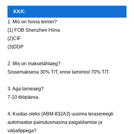
KKK:
1. Mis on hinna termin?
(1) FOB Shenzhen Hiina
(2)CIF
(3)DDP
2. Mis on maksetähtaeg?
Sissemaksena 30% T/T, enne tarnimist 70% T/T.
3. Aga tarneaeg?
7-10 tööpäeva.
4. Kuidas oleks (ABM-832A3) uusima terasereegli
automaatse painutusmasina paigaldamise ja
väljaõppega?