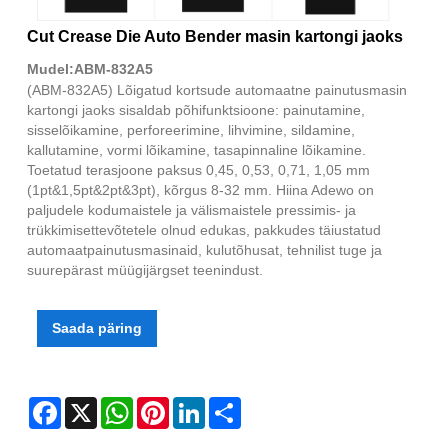
Cut Crease Die Auto Bender masin kartongi jaoks
Mudel:ABM-832A5
(ABM-832A5) Lõigatud kortsude automaatne painutusmasin
kartongi jaoks sisaldab põhifunktsioone: painutamine,
sisselõikamine, perforeerimine, lihvimine, sildamine,
kallutamine, vormi lõikamine, tasapinnaline lõikamine.
Toetatud terasjoone paksus 0,45, 0,53, 0,71, 1,05 mm
(1pt&1,5pt&2pt&3pt), kõrgus 8-32 mm. Hiina Adewo on
paljudele kodumaistele ja välismaistele pressimis- ja
trükkimisettevõtetele olnud edukas, pakkudes täiustatud
automaatpainutusmasinaid, kulutõhusat, tehnilist tuge ja
suurepärast müügijärgset teenindust.
Saada päring
Facebook
X
WhatsApp
Pinterest
LinkedIn
Share