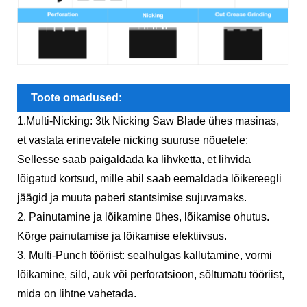
Toote omadused:
1.Multi-Nicking: 3tk Nicking Saw Blade ühes masinas,
et vastata erinevatele nicking suuruse nõuetele;
Sellesse saab paigaldada ka lihvketta, et lihvida
lõigatud kortsud, mille abil saab eemaldada lõikereegli
jäägid ja muuta paberi stantsimise sujuvamaks.
2. Painutamine ja lõikamine ühes, lõikamise ohutus.
Kõrge painutamise ja lõikamise efektiivsus.
3. Multi-Punch tööriist: sealhulgas kallutamine, vormi
lõikamine, sild, auk või perforatsioon, sõltumatu tööriist,
mida on lihtne vahetada.