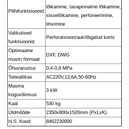
lõikamine, tasapinnaline lõikamine,
Põhifunktsioonid
sisselõikamine, perforeerimine,
lihvimine
Valikulised
Perforatsioon/auk/lõigatud korts
funktsioonid
Optimaalne
DXF, DWG
mustri formaat
Õhuvarustus
0,4-0,8 MPa
Toiteallikas
AC220V,13,6A,50-60Hz
Masina
3 kW
koguvõimsus
Kaal
530 kg
Üldmõõde
2350x800x1520mm (PxLxK)
H.S. Kood
8462230000