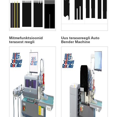
Mitmefunktsioonid
Uus terasereegli Auto
terasest reegli
Bender Machine
automaatne painutaja
masin