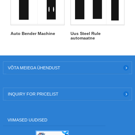
Auto Bender Machine
Uus Steel Rule
automaatne
painutusmasin lõigatud
kortsude lihvimisega
VÕTA MEIEGA ÜHENDUST
INQUIRY FOR PRICELIST
VIIMASED UUDISED