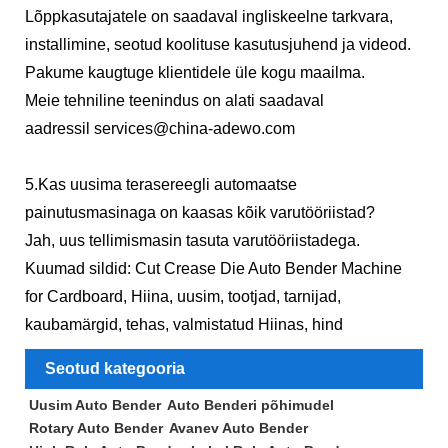
Lõppkasutajatele on saadaval ingliskeelne tarkvara,
installimine, seotud koolituse kasutusjuhend ja videod.
Pakume kaugtuge klientidele üle kogu maailma.
Meie tehniline teenindus on alati saadaval
aadressil
services@china-adewo.com
5.Kas uusima terasereegli automaatse
painutusmasinaga on kaasas kõik varutööriistad?
Jah, uus tellimismasin tasuta varutööriistadega.
Kuumad sildid: Cut Crease Die Auto Bender Machine
for Cardboard, Hiina, uusim, tootjad, tarnijad,
kaubamärgid, tehas, valmistatud Hiinas, hind
Seotud kategooria
Uusim Auto Bender
Auto Benderi põhimudel
Rotary Auto Bender
Avanev Auto Bender