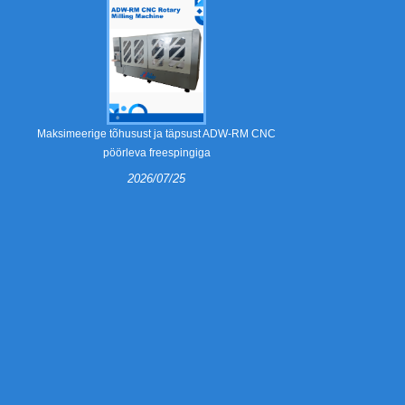
Mis on eemald
Maksimeerige tõhusust ja täpsust ADW-RM CNC
pöörleva freespingiga
2026/07/25
Eemaldamis
lainepapist p
komponendid. 
küüniste ee
seadmeid
stantsivalmi
automaatse 
täpsust, vähen