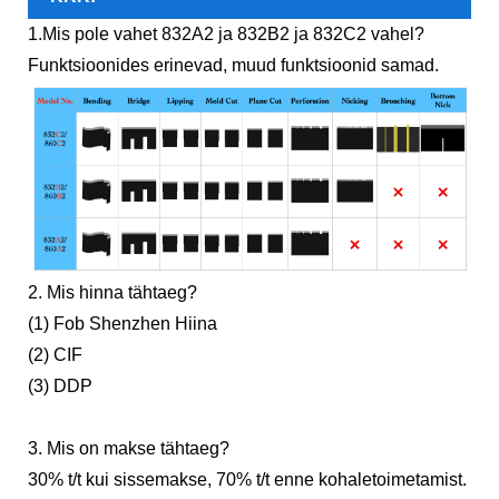
1.Mis pole vahet 832A2 ja 832B2 ja 832C2 vahel?
Funktsioonides erinevad, muud funktsioonid samad.
2. Mis hinna tähtaeg?
(1) Fob Shenzhen Hiina
(2) CIF
(3) DDP
3. Mis on makse tähtaeg?
30% t/t kui sissemakse, 70% t/t enne kohaletoimetamist.