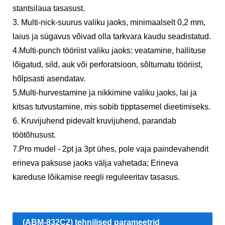
stantsilaua tasasust.
3. Multi-nick-suurus valiku jaoks, minimaalselt 0,2 mm,
laius ja sügavus võivad olla tarkvara kaudu seadistatud.
4.Multi-punch tööriist valiku jaoks: veatamine, hallituse
lõigatud, sild, auk või perforatsioon, sõltumatu tööriist,
hõlpsasti asendatav.
5.Multi-hurvestamine ja nikkimine valiku jaoks, lai ja
kitsas tutvustamine, mis sobib tipptasemel dieetimiseks.
6. Kruvijuhend pidevalt kruvijuhend, parandab
töötõhusust.
7.Pro mudel - 2pt ja 3pt ühes, pole vaja paindevahendit
erineva paksuse jaoks välja vahetada; Erineva
kareduse lõikamise reegli reguleeritav tasasus.
(ABM-832C2) tehnilised parameetrid