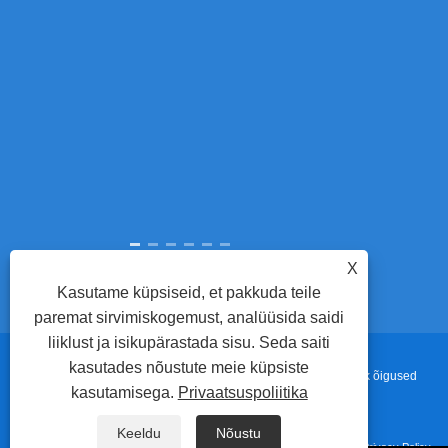
komponendid. 
küüniste ee
seadmeid
stantsivalmi
automaatse 
täpsust, vähen
X
Kasutame küpsiseid, et pakkuda teile
paremat sirvimiskogemust, analüüsida saidi
liiklust ja isikupärastada sisu. Seda saiti
kasutades nõustute meie küpsiste
Autoriõigus © 2022 Adewo Automation Equipment Co.,ltd. Kõik õigused
kasutamisega.
Privaatsuspoliitika
kaitstud.
Keeldu
Nõustu
Lingid
Sitemap
RSS
XML
Privacy Policy