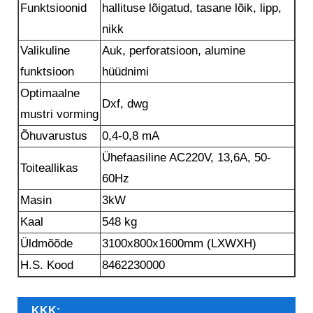
Funktsioonid
hallituse lõigatud, tasane lõik, lipp,
nikk
Valikuline
Auk, perforatsioon, alumine
funktsioon
hüüdnimi
Optimaalne
Dxf, dwg
mustri vorming
Õhuvarustus
0,4-0,8 mA
Ühefaasiline AC220V, 13,6A, 50-
Toiteallikas
60Hz
Masin
3kW
Kaal
548 kg
Üldmõõde
3100x800x1600mm (LXWXH)
H.S. Kood
8462230000
KKK: