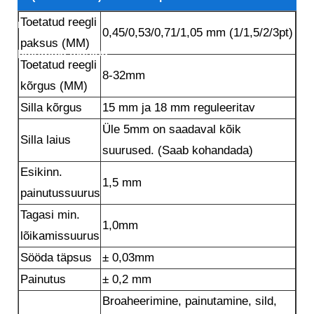
Toetatud reegli
mitmefunktsioonide terasest reegli automaatse
0,45/0,53/0,71/1,05 mm (1/1,5/2/3pt)
paksus (MM)
painutaja masina
Toetatud reegli
8-32mm
kõrgus (MM)
Silla kõrgus
15 mm ja 18 mm reguleeritav
Üle 5mm on saadaval kõik
Silla laius
suurused. (Saab kohandada)
Esikinn.
1,5 mm
painutussuurus
Tagasi min.
1,0mm
lõikamissuurus
Sööda täpsus
± 0,03mm
Painutus
± 0,2 mm
Broaheerimine, painutamine, sild,