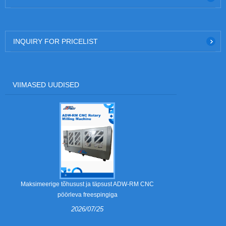
INQUIRY FOR PRICELIST
VIIMASED UUDISED
Mis on eemald
Maksimeerige tõhusust ja täpsust ADW-RM CNC
pöörleva freespingiga
2026/07/25
Eemaldamis
lainepapist p