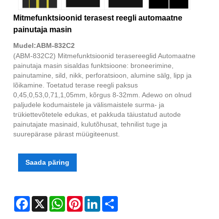
Mitmefunktsioonid terasest reegli automaatne
painutaja masin
Mudel:ABM-832C2
(ABM-832C2) Mitmefunktsioonid terasereeglid Automaatne
painutaja masin sisaldas funktsioone: broneerimine,
painutamine, sild, nikk, perforatsioon, alumine sälg, lipp ja
lõikamine. Toetatud terase reegli paksus
0,45,0,53,0,71,1,05mm, kõrgus 8-32mm. Adewo on olnud
paljudele kodumaistele ja välismaistele surma- ja
trükiettevõtetele edukas, et pakkuda täiustatud autode
painutajate masinaid, kulutõhusat, tehnilist tuge ja
suurepärase pärast müügiteenust.
Saada päring
Facebook
X
WhatsApp
Pinterest
LinkedIn
Share