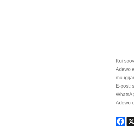
Kui soov
Adewo ei
müügijär
E-post:
WhatsAp
Adewo on
Fac