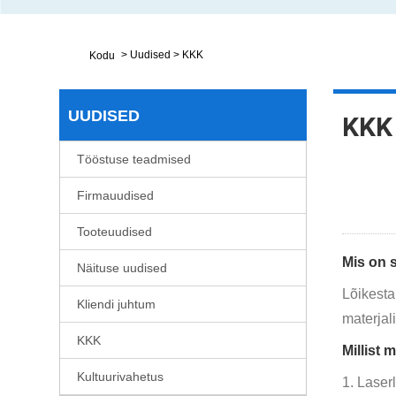
>
Uudised
>
KKK
Kodu
UUDISED
KKK
Tööstuse teadmised
Firmauudised
Tooteuudised
Mis on 
Näituse uudised
Lõikesta
Kliendi juhtum
materjal
KKK
Millist
Kultuurivahetus
1. Laser