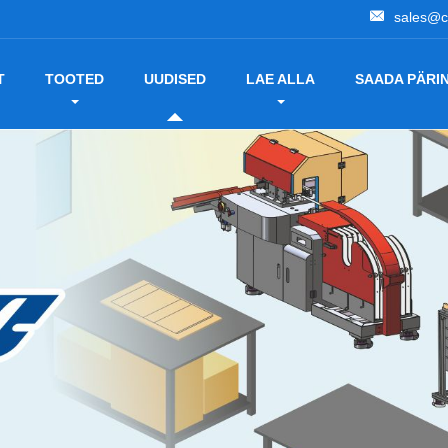
sales@c
T
TOOTED
UUDISED
LAE ALLA
SAADA PÄRI