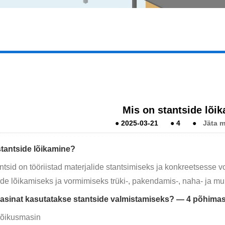
Mis on stantside lõi
●
2025-03-21
●
4
●
Jäta 
stantside lõikamine?
ntsid on tööriistad materjalide stantsimiseks ja konkreetsesse 
ide lõikamiseks ja vormimiseks trüki-, pakendamis-, naha- ja m
 masinat kasutatakse stantside valmistamiseks? — 4 põhima
lõikusmasin