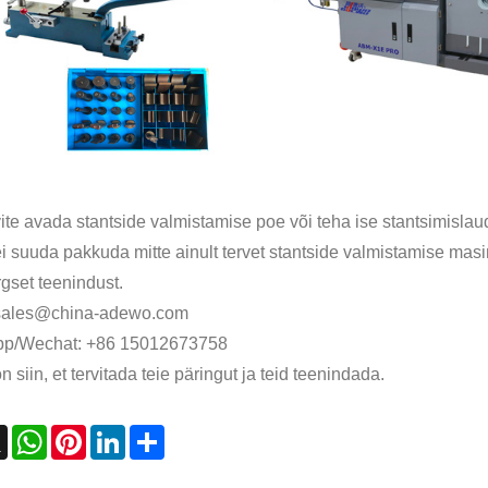
ite avada stantside valmistamise poe või teha ise stantsimislau
 suuda pakkuda mitte ainult tervet stantside valmistamise masin
gset teenindust.
 sales@china-adewo.com
p/Wechat: +86 15012673758
 siin, et tervitada teie päringut ja teid teenindada.
ebook
X
WhatsApp
Pinterest
LinkedIn
Share