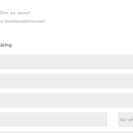
:
Kes me oleme?
us laserkeevitamismasin
äring