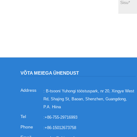
VÕTA MEIEGA ÜHENDUST
: B-tsooni Yuhongi tööstuspark, nr 20, Xingye West
Rd, Shajing St, Baoan, Shenzhen, Guangdong,
P.A. Hiina
:
+86-755-29716993
:
+86-15012673758