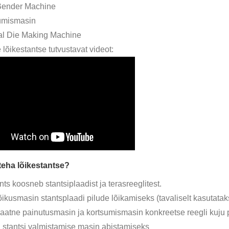
 Bender Machine
sumismasin
al Die Making Machine
lõikestantse tutvustavat videot:
teha lõikestantse?
nts koosneb stantsiplaadist ja terasreeglitest.
lõikusmasin stantsplaadi pilude lõikamiseks (tavaliselt kasutatak
aatne painutusmasin ja kortsumismasin konkreetse reegli kuju 
si stantsi valmistamise masin abistamiseks