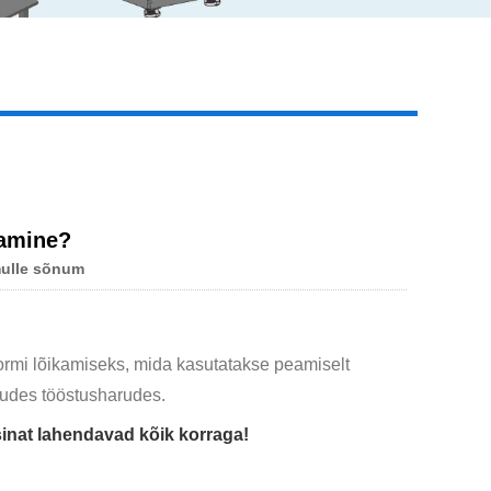
Live
kamine?
mulle sõnum
vormi lõikamiseks, mida kasutatakse peamiselt
uudes tööstusharudes.
sinat lahendavad kõik korraga!