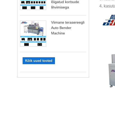
lõigatud kortsude
4. kasut
lihvimisega
Viimane terasereegli
Auto Bender
Machine
Kõik uued tooted