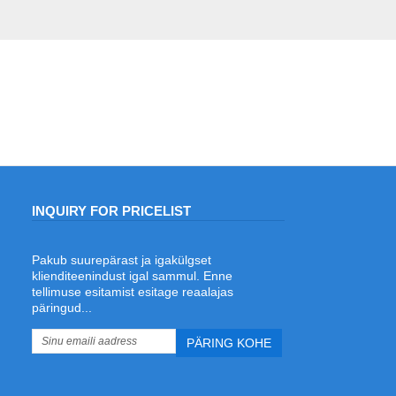
INQUIRY FOR PRICELIST
Pakub suurepärast ja igakülgset
Milline on parim laserkeevitus terase
klienditeenindust igal sammul. Enne
joonkeevitamiseks ja stantside
tellimuse esitamist esitage reaalajas
valmistamiseks?
päringud...
2026/06/19
Kas otsite stantside valmistamiseks
parimat laserkeevitajat? Avastage
ADEWO traadi etteandega
laserkeevitajat, millel on 1500 W