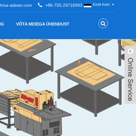
Eesti Keel
hina-adewo.com
+86-755-29716993
NG
VÕTA MEIEGA ÜHENDUST