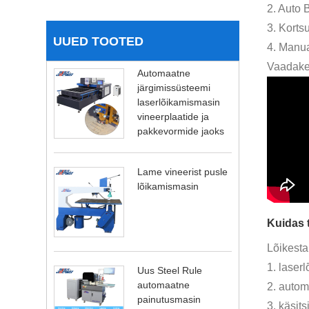
2. Auto
3. Kort
UUED TOOTED
4. Manu
Vaadake 
Automaatne
järgimissüsteemi
laserlõikamismasin
vineerplaatide ja
pakkevormide jaoks
Lame vineerist pusle
lõikamismasin
Kuidas 
Lõikesta
1. laser
Uus Steel Rule
automaatne
2. autom
painutusmasin
3. käsit