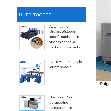
UUED TOOTED
Automaatne
järgimissüsteemi
laserlõikamismasin
vineerplaatide ja
pakkevormide jaoks
Lame vineerist pusle
lõikamismasin
1. Paig
Uus Steel Rule
automaatne
painutusmasin