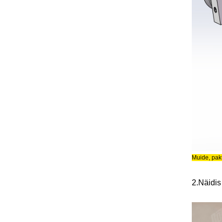
Muide, paku
2.
Näidis