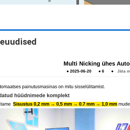
teuudised
Multi Nicking ühes Aut
●
2025-06-20
●
6
●
Jäta 
omaatses painutusmasinas on mitu sisselülitamist.
atud hüüdnimede komplekt
itame
Sisustus 0,2 mm → 0,5 mm → 0.
7 mm → 1,0 mm
mude