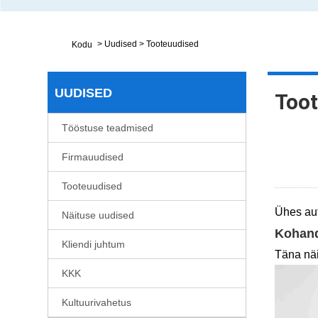
>
Uudised
>
Tooteuudised
Kodu
UUDISED
Too
Tööstuse teadmised
Firmauudised
Tooteuudised
Ühes aut
Näituse uudised
Kohand
Kliendi juhtum
Täna nä
KKK
Kultuurivahetus