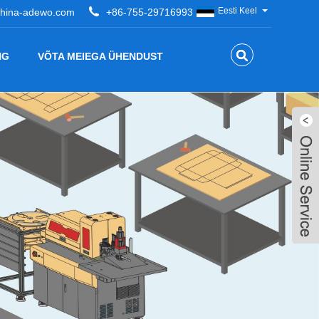
Eesti Keel
hina-adewo.com
+86-755-29716993
NG
VÕTA MEIEGA ÜHENDUST