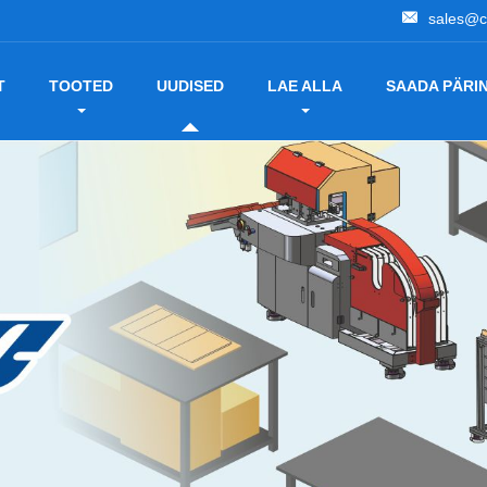
sales@c
T
TOOTED
UUDISED
LAE ALLA
SAADA PÄRI