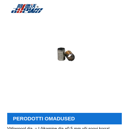
PERODOTTI OMADUSED
Väljaspool dia. = Lõikamine dia.+0,5 mm või soovi korral