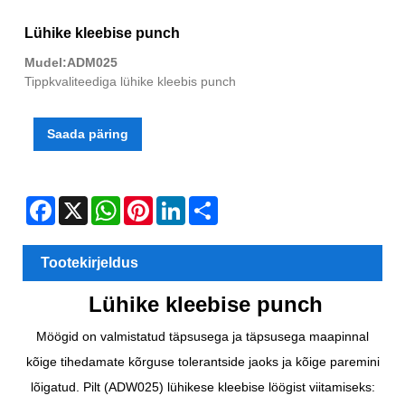
Lühike kleebise punch
Mudel:ADM025
Tippkvaliteediga lühike kleebis punch
Saada päring
Facebook
X
WhatsApp
Pinterest
LinkedIn
Share
Tootekirjeldus
Lühike kleebise punch
Möögid on valmistatud täpsusega ja täpsusega maapinnal
kõige tihedamate kõrguse tolerantside jaoks ja kõige paremini
lõigatud. Pilt (ADW025) lühikese kleebise löögist viitamiseks: