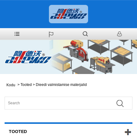
>
Tooted
>
Dieedi valmistamise materjalid
Kodu
TOOTED