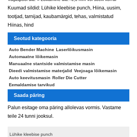
Kuumad sildid: Lühike kleebise punch, Hiina, uusim,
tootjad, tarnijad, kaubamärgid, tehas, valmistatud
Hiinas, hind
Seotud kategooria
Auto Bender Machine
Laserlõikusmasin
Automaatne lõikemasin
Manuaalne stantside valmistamise masin
Dieedi valmistamise materjalid
Veejoaga lõikemasin
Auto keevitusmasin
Roller Die Cutter
Eemaldamise tarvikud
Saada päring
Palun esitage oma päring allolevas vormis. Vastame
teile 24 tunni jooksul.