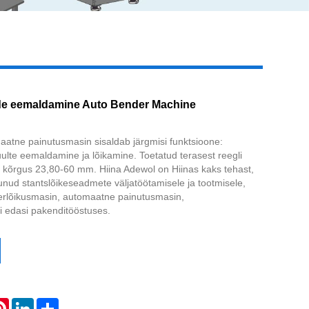
Live
ide eemaldamine Auto Bender Machine
tne painutusmasin sisaldab järgmisi funktsioone:
uulte eemaldamine ja lõikamine. Toetatud terasest reegli
t, kõrgus 23,80-60 mm. Hiina Adewol on Hiinas kaks tehast,
unud stantslõikeseadmete väljatöötamisele ja tootmisele,
erlõikusmasin, automaatne painutusmasin,
i edasi pakenditööstuses.
atsApp
Pinterest
LinkedIn
Share