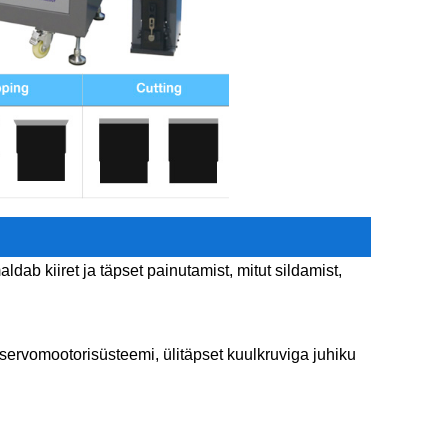
ab kiiret ja täpset painutamist, mitut sildamist,
ervomootorisüsteemi, ülitäpset kuulkruviga juhiku