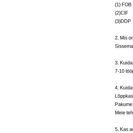
(1) FOB
(2)CIF
(3)DDP
2. Mis 
Sissemak
3. Kuid
7-10 töö
4. Kuid
Lõppkasu
Pakume k
Meie teh
5. Kas 