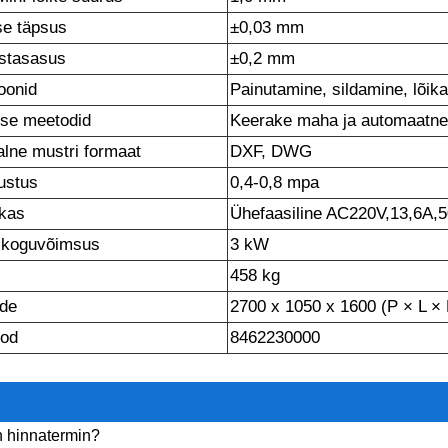
se täpsus
±0,03 mm
stasasus
±0,2 mm
oonid
Painutamine, sildamine, lõik
ise meetodid
Keerake maha ja automaatne 
lne mustri formaat
DXF, DWG
ustus
0,4-0,8 mpa
ikas
Ühefaasiline AC220V,13,6A,
 koguvõimsus
3 kW
458 kg
de
2700 x 1050 x 1600 (P × L × 
ood
8462230000
:
n hinnatermin?