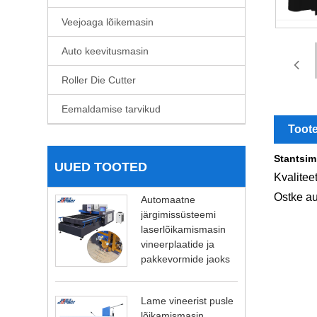
Veejoaga lõikemasin
Auto keevitusmasin
Roller Die Cutter
Eemaldamise tarvikud
Toote
Stantsim
UUED TOOTED
Kvalitee
Ostke au
Automaatne
järgimissüsteemi
laserlõikamismasin
vineerplaatide ja
pakkevormide jaoks
Lame vineerist pusle
lõikamismasin