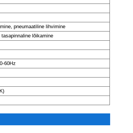
amine, pneumaatiline lihvimine
tasapinnaline lõikamine
50-60Hz
K)