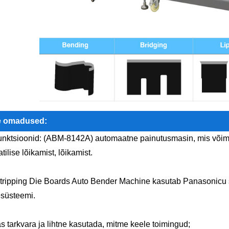
e omadused:
funktsioonid: (ABM-8142A) automaatne painutusmasin, mis võimald
ilise lõikamist, lõikamist.
tripping Die Boards Auto Bender Machine kasutab Panasonicu s
esüsteemi.
as tarkvara ja lihtne kasutada, mitme keele toimingud;