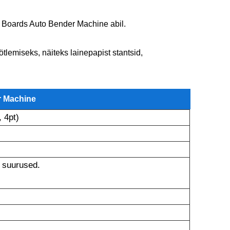
ie Boards Auto Bender Machine abil.
lemiseks, näiteks lainepapist stantsid,
r Machine
, 4pt)
 suurused.