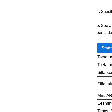
4. Sääst
5. See a
eemaldam
Stant
Toetatu
Toetatu
Silla k
Silla la
Min. AR
Eesmine
Tagasi 