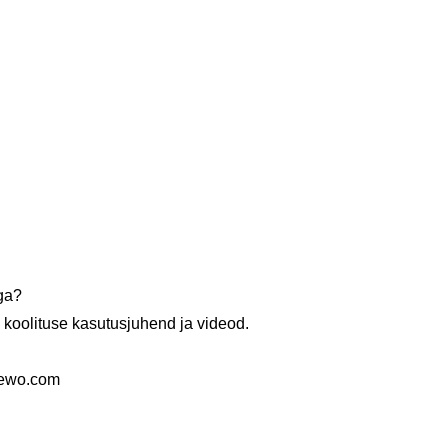
ega?
d koolituse kasutusjuhend ja videod.
dewo.com