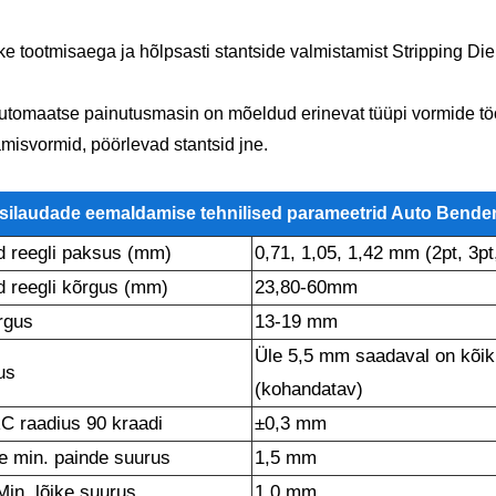
ke tootmisaega ja hõlpsasti stantside valmistamist Stripping D
utomaatse painutusmasin on mõeldud erinevat tüüpi vormide tööt
isvormid, pöörlevad stantsid jne.
silaudade eemaldamise tehnilised parameetrid Auto Bende
d reegli paksus (mm)
0,71, 1,05, 1,42 mm (2pt, 3pt
d reegli kõrgus (mm)
23,80-60mm
õrgus
13-19 mm
Üle 5,5 mm saadaval on kõik
ius
(kohandatav)
C raadius 90 kraadi
±0,3 mm
 min. painde suurus
1,5 mm
Min. lõike suurus
1,0 mm