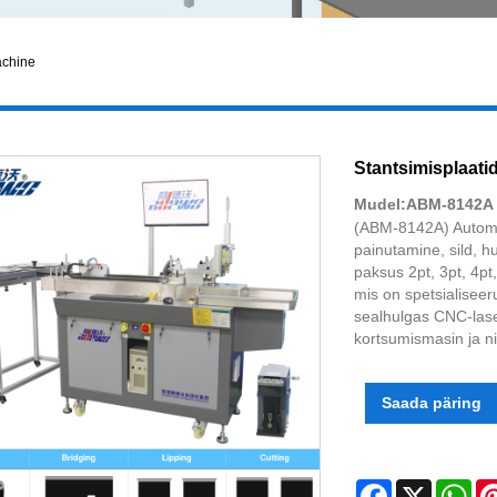
achine
Stantsimisplaat
Mudel:ABM-8142A
(ABM-8142A) Automaa
painutamine, sild, h
paksus 2pt, 3pt, 4p
mis on spetsialiseer
sealhulgas CNC-las
kortsumismasin ja ni
Saada päring
Facebook
X
Wh