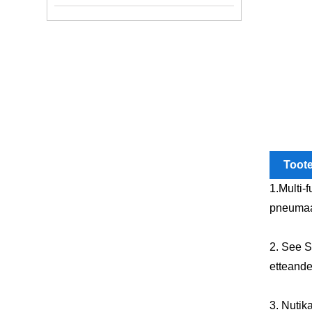
Toot
1.Multi-
pneumaat
2. See S
etteand
3. Nutik