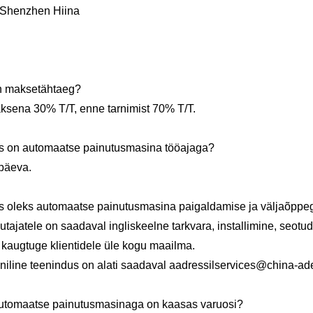
 Shenzhen Hiina
on maksetähtaeg?
sena 30% T/T, enne tarnimist 70% T/T.
as on automaatse painutusmasina tööajaga?
päeva.
as oleks automaatse painutusmasina paigaldamise ja väljaõpp
tajatele on saadaval ingliskeelne tarkvara, installimine, seotu
augtuge klientidele üle kogu maailma.
niline teenindus on alati saadaval aadressil
services@china-a
automaatse painutusmasinaga on kaasas varuosi?