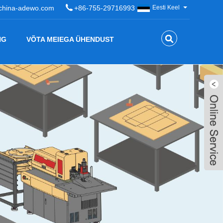
china-adewo.com
+86-755-29716993
Eesti Keel
NG
VÕTA MEIEGA ÜHENDUST