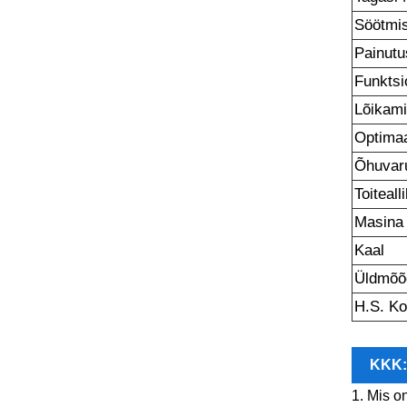
Söötmi
Painutu
Funktsi
Lõikam
Optimaa
Õhuvar
Toiteall
Masina
Kaal
Üldmõõ
H.S. K
KKK
1. Mis o