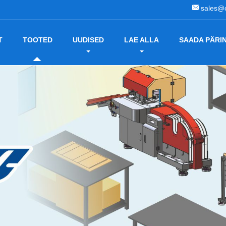
sales@
T
TOOTED
UUDISED
LAE ALLA
SAADA PÄRI