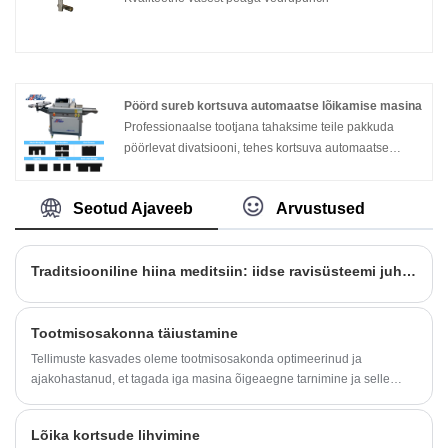
masinate väljatöötamisele ja tootmisele.
Pöörd sureb kortsuva automaatse lõikamise masina
Professionaalse tootjana tahaksime teile pakkuda
pöörlevat divatsiooni, tehes kortsuva automaatse
lõikamismasina. Ja pakume teile parimat müügijärgset
teenust ja õigeaegset kohaletoimetamist. Teid on
Seotud Ajaveeb
Arvustused
teretulnud, et tulla meie tehasesse, et osta uusimat
müüki, madalat hinda ja kvaliteetset pöörlevat die, mis
teeb kortsuva automaatse lõikamise masina. Ootame
Traditsiooniline hiina meditsiin: iidse ravisüsteemi juhend
teiega koostööd.
Tootmisosakonna täiustamine
Tellimuste kasvades oleme tootmisosakonda optimeerinud ja
ajakohastanud, et tagada iga masina õigeaegne tarnimine ja selle
kvaliteet rangelt kontrollitud.
Lõika kortsude lihvimine