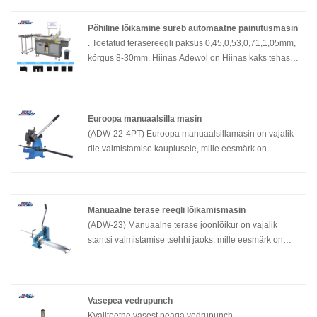
Põhiline lõikamine sureb automaatne painutusmasin
. Toetatud terasereegli paksus 0,45,0,53,0,71,1,05mm,
kõrgus 8-30mm. Hiinas Adewol on Hiinas kaks tehast,
mis on spetsialiseerunud dieediseadmete
väljatöötamisele ja tootmisele, sealhulgas CNC
laserlõikamismasin, automaatne painutaja masin,
kortsuv lõikeautomaadi ja nii edasi pakenditööstuses.
Euroopa manuaalsilla masin
(ADW-22-4PT) Euroopa manuaalsillamasin on vajalik
die valmistamise kauplusele, mille eesmärk on
valmistada sild (sätt) terasereeglite jaoks, millel on
kõrge kvaliteediga nõue. Hiina Adewo, mis on
spetsialiseerunud Die Cutting -seadmete
väljatöötamisele ja tootmisele, sealhulgas CNC
Manuaalne terase reegli lõikamismasin
laserlõikamismasin, automaatne painutaja masin,
(ADW-23) Manuaalne terase joonlõikur on vajalik
lõikamismasina kortsumine ja die valmistamine
stantsi valmistamise tsehhi jaoks, mille eesmärk on
manuaalsed masinad pakendi- ja trükitööstuses.
lõigata kõrge kvaliteedinõuetega terasejooni. Hiina
Adewo on spetsialiseerunud pakkimis- ja
trükitööstuses stantslõikeseadmete, sealhulgas CNC-
laserlõikusmasinate, automaatsete painutusmasinate,
Vasepea vedrupunch
kortsumislõikusmasinate ja stantsi valmistamise käsitsi
Kvaliteetne vasest peaga vedrupunch