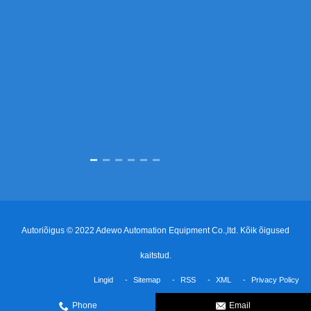
küüniste ee
seadmeid
stantsivalmi
automaatse 
täpsust, vähen
Autoriõigus © 2022 Adewo Automation Equipment Co.,ltd. Kõik õigused
kaitstud.
Lingid
Sitemap
RSS
XML
Privacy Policy