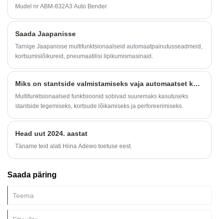
Mudel nr ABM-832A3 Auto Bender
Saada Jaapanisse
Tarnige Jaapanisse multifunktsionaalseid automaatpainutusseadmeid,
kortsumislõikureid, pneumaatilisi lipikumismasinaid.
Miks on stantside valmistamiseks vaja automaatset kortsumismasinat?
Multifunktsionaalsed funktsioonid sobivad suuremaks kasutuseks
stantside tegemiseks, kortsude lõikamiseks ja perforeerimiseks.
Head uut 2024. aastat
Täname teid alati Hiina Adewo toetuse eest.
Saada päring