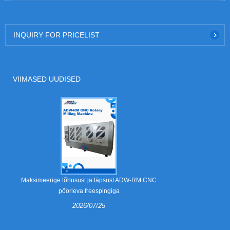
INQUIRY FOR PRICELIST
VIIMASED UUDISED
Mis on eemald
Maksimeerige tõhusust ja täpsust ADW-RM CNC
pöörleva freespingiga
2026/07/25
Eemaldamis
lainepapist p
komponendid. 