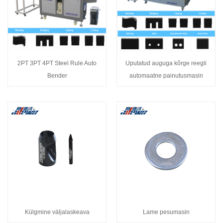
2PT 3PT 4PT Steel Rule Auto
Uputatud auguga kõrge reegli
Bender
automaatne painutusmasin
Külgmine väljalaskeava
Lame pesumasin