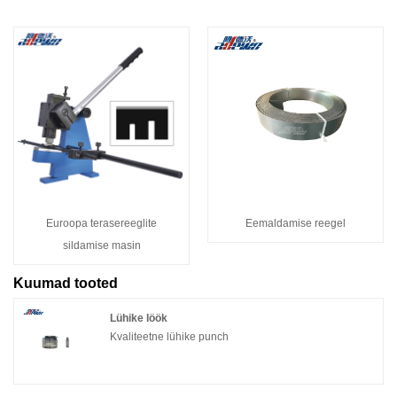
Euroopa terasereeglite
Eemaldamise reegel
sildamise masin
Kuumad tooted
Lühike löök
Kvaliteetne lühike punch